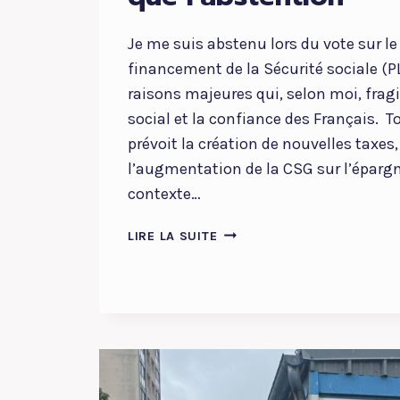
Je me suis abstenu lors du vote sur le 
financement de la Sécurité sociale (P
raisons majeures qui, selon moi, frag
social et la confiance des Français. T
prévoit la création de nouvelles tax
l’augmentation de la CSG sur l’éparg
contexte…
LE
LIRE LA SUITE
PLFSS
NE
MÉRITAIT
PAS
MIEUX
QUE
L’ABSTENTION