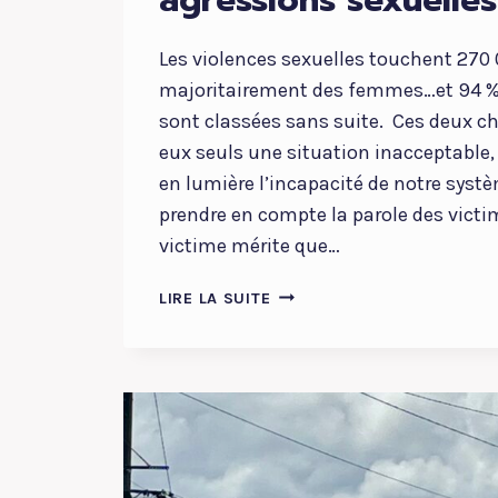
Les violences sexuelles touchent 270 
majoritairement des femmes…et 94 % d
sont classées sans suite. Ces deux c
eux seuls une situation inacceptable,
en lumière l’incapacité de notre systè
prendre en compte la parole des vict
victime mérite que…
L’ASSEMBLÉE
LIRE LA SUITE
NATIONALE
PLACE
LE
CONSENTEMENT
AU
CŒUR
DE
LA