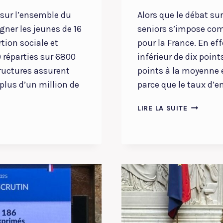
 sur l’ensemble du
Alors que le débat sur
ner les jeunes de 16
seniors s’impose c
tion sociale et
pour la France. En eff
0 réparties sur 6800
inférieur de dix point
tructures assurent
points à la moyenne 
lus d’un million de
parce que le taux d’
AMÉLIOR
LIRE LA SUITE
L’EMPLOY
DES
SÉNIORS