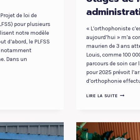
administrat
Projet de loi de
LFSS) pour plusieurs
« L’orthophoniste c’es
ilisent notre modèle
aujourd’hui » m’a con
out d’abord, le PLFSS
maurien de 3 ans atte
es, notamment
Louis, comme 100 000
ne. Dans un
parcours de soin car l
pour 2025 prévoit l’
d’orthophonie effect
ORTHOPH
LIRE LA SUITE
:
100
000
ENFANTS
OTAGES
DE