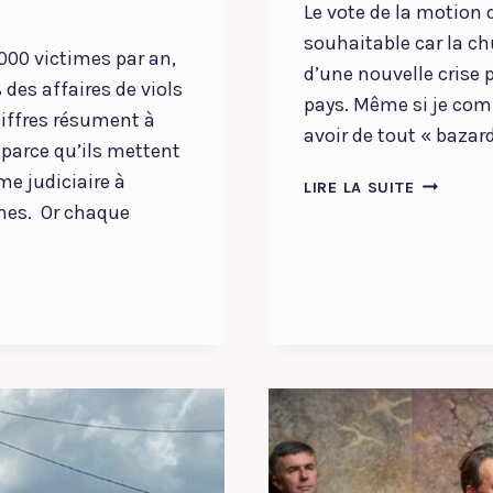
Le vote de la motion 
souhaitable car la c
000 victimes par an,
d’une nouvelle crise 
es affaires de viols
pays. Même si je comp
hiffres résument à
avoir de tout « bazar
 parce qu’ils mettent
me judiciaire à
LE
LIRE LA SUITE
VOTE
imes. Or chaque
DE
LA
MOTION
DE
CENSURE
DE
LFI
OU
DU
RN
N’EST