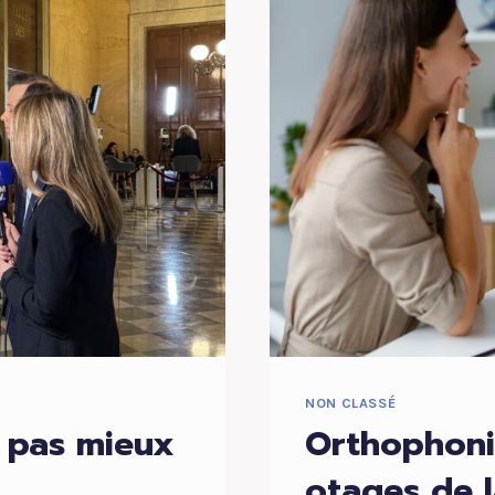
NON CLASSÉ
t pas mieux
Orthophoni
otages de 