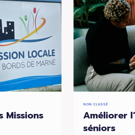
LA
COMPLEX
ADMINIST
NON CLASSÉ
s Missions
Améliorer l
séniors