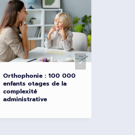
Orthophonie : 100 000
L’Asse
enfants otages de la
adopte 
complexité
réseau
administrative
moins 