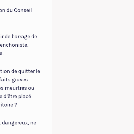
ion du Conseil
ir de barrage de
lenchoniste,
e.
ion de quitter le
faits graves
des meurtres ou
e d’être placé
itoire ?
t dangereux, ne