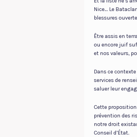
Et la liste ne s’a
Nice… Le Batacla
blessures ouvert
Être assis en terra
ou encore juif su
et nos valeurs, p
Dans ce contexte l
services de rense
saluer leur engag
Cette proposition 
prévention des ris
notre droit exist
Conseil d’État.