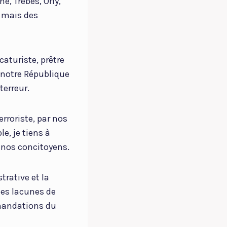
ne, Trèbes, Orly,
, mais des
icaturiste, prêtre
, notre République
terreur.
erroriste, par nos
e, je tiens à
 nos concitoyens.
trative et la
 les lacunes de
mmandations du