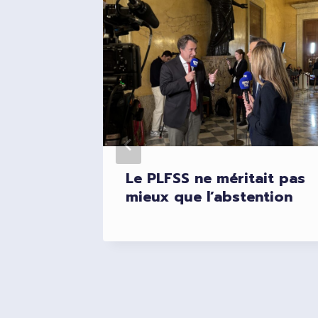
le
Le PLFSS ne méritait pas
er les
mieux que l’abstention