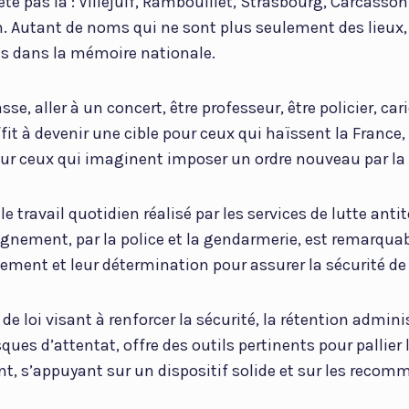
rrête pas là : Villejuif, Rambouillet, Strasbourg, Carcasson
n. Autant de noms qui ne sont plus seulement des lieux
es dans la mémoire nationale.
sse, aller à un concert, être professeur, être policier, car
ffit à devenir une cible pour ceux qui haïssent la France
our ceux qui imaginent imposer un ordre nouveau par la 
e travail quotidien réalisé par les services de lutte antit
ignement, par la police et la gendarmerie, est remarquabl
ement et leur détermination pour assurer la sécurité de
de loi visant à renforcer la sécurité, la rétention adminis
ques d’attentat, offre des outils pertinents pour pallier
ant, s’appuyant sur un dispositif solide et sur les reco