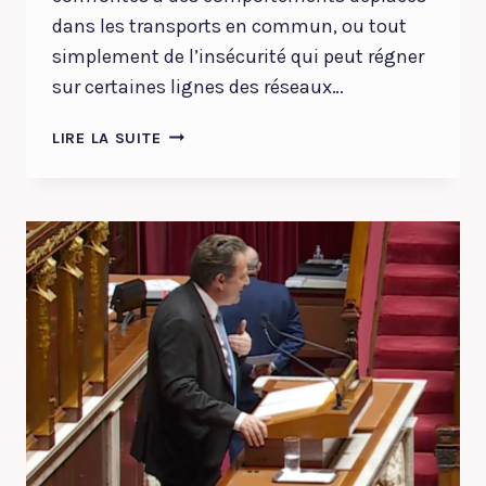
dans les transports en commun, ou tout
simplement de l’insécurité qui peut régner
sur certaines lignes des réseaux…
LA
LIRE LA SUITE
SÉCURITÉ
DANS
LES
TRANSPORTS
EN
COMMUN,
C’EST
LA
SÉCURITÉ
DU
QUOTIDIEN
DES
FRANÇAIS