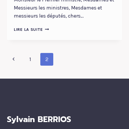
Messieurs les ministres, Mesdames et
messieurs les députés, chers…
DISCOURS
LIRE LA SUITE
DE
RÉPONSE
À
Navigation
LA
Page
1
2
DÉCLARATION
de
DE
précédente
POLITIQUE
page
GÉNÉRALE
DU
PREMIER
MINISTRE
Sylvain BERRIOS