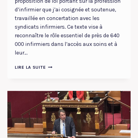
proposition de loi portant sur la profession
d’infirmier que j’ai cosignée et soutenue,
travaillée en concertation avec les
syndicats infirmiers. Ce texte vise à
reconnaître le rôle essentiel de près de 640
000 infirmiers dans l’accès aux soins et à
leur…
LE
LIRE LA SUITE
PROJET
DE
LOI
SUR
LA
PROFESSION
D’INFIRMIER
EST
ADOPTÉ.