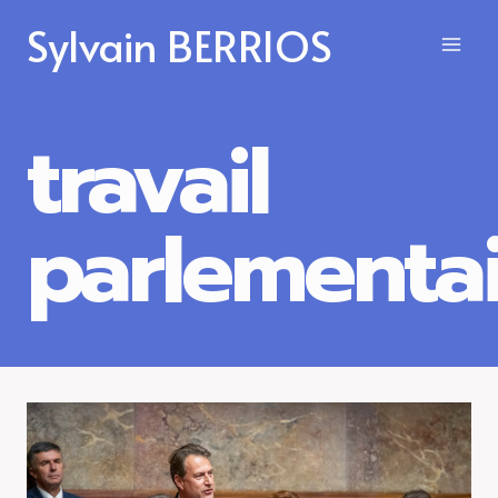
Aller
Sylvain BERRIOS
au
contenu
travail
parlementa